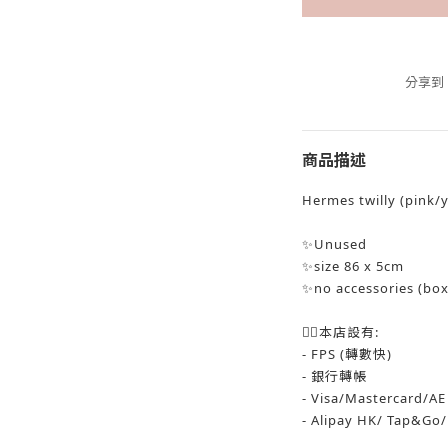
分享到
商品描述
Hermes twilly (pink/y
✨Unused
✨size 86 x 5cm
✨no accessories (box
👉🏻本店設有:
- FPS (轉數快)
- 銀行轉帳
- Visa/Mastercard/AE
- Alipay HK/ Tap&Go